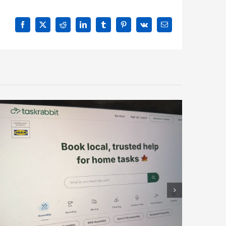
Facebook
X
Reddit
LinkedIn
Tumblr
Pinterest
Vk
Email