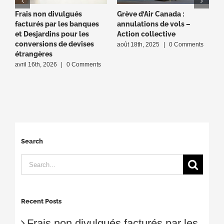
Frais non divulgués
Grève d’Air Canada :
T
facturés par les banques
annulations de vols –
c
et Desjardins pour les
Action collective
c
conversions de devises
i
août 18th, 2025
|
0 Comments
étrangères
ju
avril 16th, 2026
|
0 Comments
Search
Search
for:
Recent Posts
Frais non divulgués facturés par les